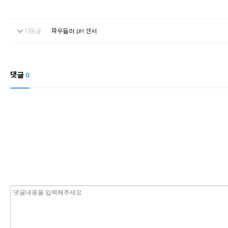
다음글
파우들러 pH 센서
댓글
0