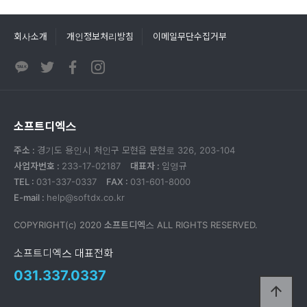
회사소개
개인정보처리방침
이메일무단수집거부
소프트디엑스
주소 :
경기도 용인시 처인구 모현읍 문현로 326, 203-104
사업자번호 :
233-17-02187
대표자 :
임영규
TEL :
031-337-0337
FAX :
031-601-8000
E-mail :
help@softdx.co.kr
COPYRIGHT(c) 2020
소프트디엑스
ALL RIGHTS RESERVED.
소프트디엑스 대표전화
031.337.0337
arrow_upward